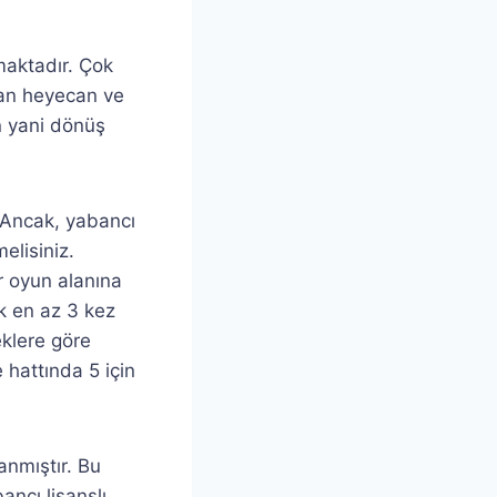
aktadır. Çok
nan heyecan ve
n yani dönüş
 Ancak, yabancı
elisiniz.
r oyun alanına
k en az 3 kez
eklere göre
 hattında 5 için
anmıştır. Bu
ancı lisanslı