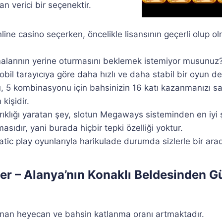
an verici bir seçenektir.
nline casino seçerken, öncelikle lisansının geçerli olup ol
lmalarının yerine oturmasını beklemek istemiyor musunuz
il tarayıcıya göre daha hızlı ve daha stabil bir oyun d
 5 kombinasyonu için bahsinizin 16 katı kazanmanızı sa
kişidir.
ırıklığı yaratan şey, slotun Megaways sisteminden en iyi 
sıdır, yani burada hiçbir tepki özelliği yoktur.
tic play oyunlarıyla harikulade durumda sizlerle bir arad
er – Alanya’nın Konaklı Beldesinden G
nan heyecan ve bahsin katlanma oranı artmaktadır.