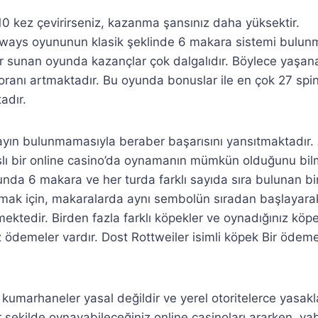
10 kez çevirirseniz, kazanma şansınız daha yüksektir.
ys oyununun klasik şeklinde 6 makara sistemi bulunm
ler sunan oyunda kazançlar çok dalgalıdır. Böylece yaşa
ranı artmaktadır. Bu oyunda bonuslar ile en çok 27 spi
adır.
layın bulunmamasıyla beraber başarısını yansıtmaktadır.
nslı bir online casino’da oynamanın mümkün olduğunu bilm
nda 6 makara ve her turda farklı sayıda sıra bulunan bi
nmak için, makaralarda aynı sembolün sıradan başlayara
ktedir. Birden fazla farklı köpekler ve oynadığınız köp
 ödemeler vardır. Dost Rottweiler isimli köpek Bir ödeme
 kumarhaneler yasal değildir ve yerel otoritelerce yasakl
 şekilde oynayabileceğiniz online casinoları ararken, yab