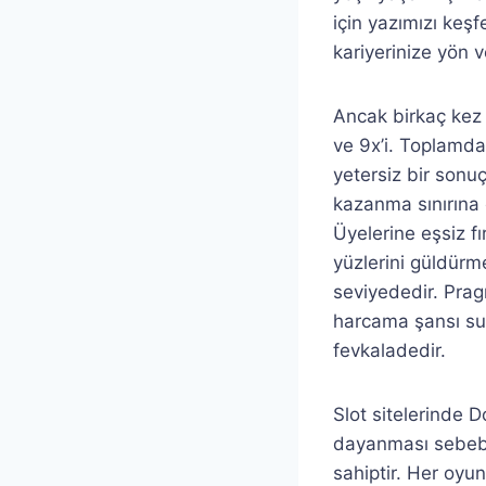
için yazımızı keşf
kariyerinize yön v
Ancak birkaç kez
ve 9x’i. Toplamda
yetersiz bir sonu
kazanma sınırına 
Üyelerine eşsiz f
yüzlerini güldürm
seviyededir. Prag
harcama şansı sun
fevkaladedir.
Slot sitelerinde
dayanması sebebi i
sahiptir. Her oyu