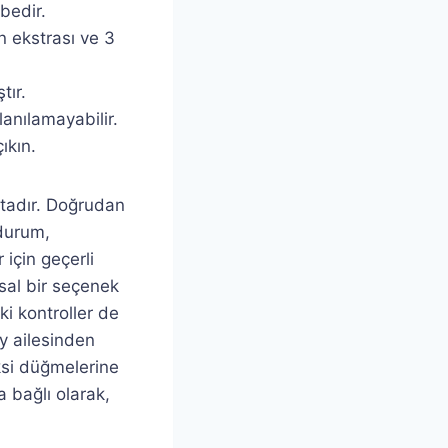
bedir.
n ekstrası ve 3
tır.
anılamayabilir.
ıkın.
tadır. Doğrudan
 durum,
 için geçerli
sal bir seçenek
ki kontroller de
y ailesinden
ksi düğmelerine
a bağlı olarak,