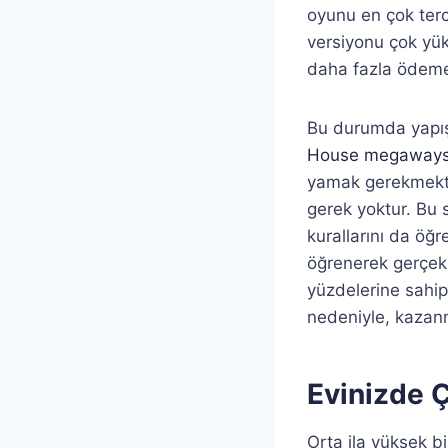
oyunu en çok terc
versiyonu çok yük
daha fazla ödeme
Bu durumda yapış
House megaways
yamak gerekmekt
gerek yoktur. B
kurallarını da öğr
öğrenerek gerçek
yüzdelerine sahip
nedeniyle, kazan
Evinizde 
Orta ila yüksek bi