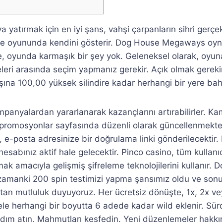
 yatırmak için en iyi şans, vahşi çarpanların sihri gerçek
me oyununda kendini gösterir. Dog House Megaways oy
ce, oyunda karmaşık bir şey yok. Geleneksel olarak, oy
yeleri arasında seçim yapmanız gerekir. Açık olmak gereki
şına 100,00 yüksek silindire kadar herhangi bir yere bahi
panyalardan yararlanarak kazançlarını artırabilirler. K
promosyonlar sayfasında düzenli olarak güncellenmektedi
e-posta adresinize bir doğrulama linki gönderilecektir. 
hesabınız aktif hale gelecektir. Pinco casino, tüm kullanıcı
mak amacıyla gelişmiş şifreleme teknolojilerini kullanır.
amanki 200 spin testimizi yapma şansımız oldu ve sonuç
tan mutluluk duyuyoruz. Her ücretsiz dönüşte, 1x, 2x ve
le herhangi bir boyutta 6 adede kadar wild eklenir. Sürdü
adım atın, Mahmutları keşfedin. Yeni düzenlemeler hakkı