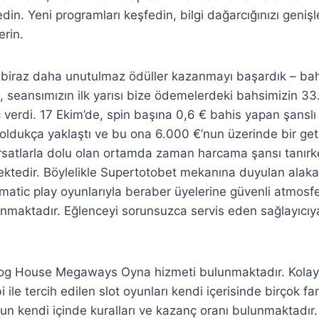
edin. Yeni programları keşfedin, bilgi dağarcığınızı genişl
erin.
 biraz daha unutulmaz ödüller kazanmayı başardık – bah
, seansımızın ilk yarısı bize ödemelerdeki bahsimizin 33
ç verdi. 17 Ekim’de, spin başına 0,6 € bahis yapan şansl
oldukça yaklaştı ve bu ona 6.000 €’nun üzerinde bir geti
ırsatlarla dolu olan ortamda zaman harcama şansı tanırk
ektedir. Böylelikle Supertotobet mekanına duyulan alaka
matic play oyunlarıyla beraber üyelerine güvenli atmos
maktadır. Eğlenceyi sorunsuzca servis eden sağlayıcıya
 Dog House Megaways Oyna hizmeti bulunmaktadır. Kolay
le tercih edilen slot oyunları kendi içerisinde birçok fa
nun kendi içinde kuralları ve kazanç oranı bulunmaktadır