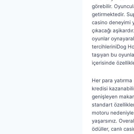
görebilir. Oyuncu
getirmektedir. Su
casino deneyimi y
çıkacağı aşikardır.
oyunlar oynayarak
tercihleriniDog 
taşıyan bu oyunl
içerisinde özellikl
Her para yatırma 
kredisi kazanabil
genişleyen makaral
standart özellikl
motoru nedeniyle,
yaşarsınız. Over
ödüller, canlı ca