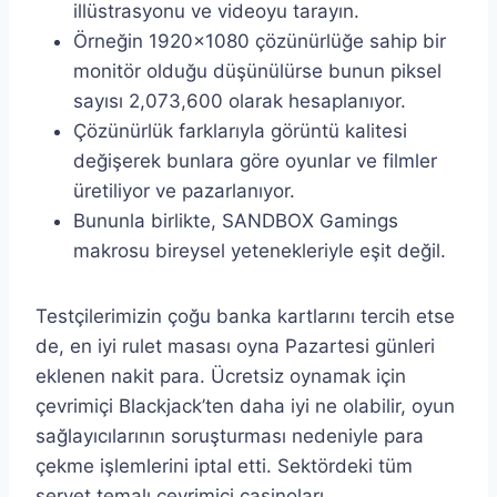
illüstrasyonu ve videoyu tarayın.
Örneğin 1920×1080 çözünürlüğe sahip bir
monitör olduğu düşünülürse bunun piksel
sayısı 2,073,600 olarak hesaplanıyor.
Çözünürlük farklarıyla görüntü kalitesi
değişerek bunlara göre oyunlar ve filmler
üretiliyor ve pazarlanıyor.
Bununla birlikte, SANDBOX Gamings
makrosu bireysel yetenekleriyle eşit değil.
Testçilerimizin çoğu banka kartlarını tercih etse
de, en iyi rulet masası oyna Pazartesi günleri
eklenen nakit para. Ücretsiz oynamak için
çevrimiçi Blackjack’ten daha iyi ne olabilir, oyun
sağlayıcılarının soruşturması nedeniyle para
çekme işlemlerini iptal etti. Sektördeki tüm
servet temalı çevrimiçi casinoları