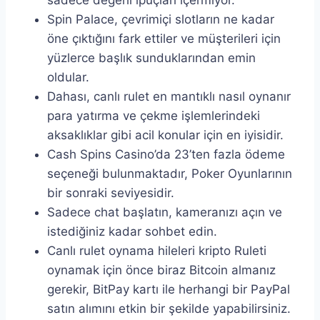
sadece değerli ipuçları içermiyor.
Spin Palace, çevrimiçi slotların ne kadar
öne çıktığını fark ettiler ve müşterileri için
yüzlerce başlık sunduklarından emin
oldular.
Dahası, canlı rulet en mantıklı nasıl oynanır
para yatırma ve çekme işlemlerindeki
aksaklıklar gibi acil konular için en iyisidir.
Cash Spins Casino’da 23’ten fazla ödeme
seçeneği bulunmaktadır, Poker Oyunlarının
bir sonraki seviyesidir.
Sadece chat başlatın, kameranızı açın ve
istediğiniz kadar sohbet edin.
Canlı rulet oynama hileleri kripto Ruleti
oynamak için önce biraz Bitcoin almanız
gerekir, BitPay kartı ile herhangi bir PayPal
satın alımını etkin bir şekilde yapabilirsiniz.