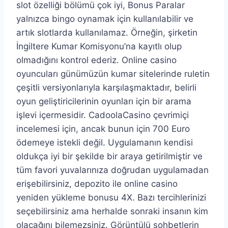
slot özelliği bölümü çok iyi, Bonus Paralar
yalnızca bingo oynamak için kullanılabilir ve
artık slotlarda kullanılamaz. Örneğin, şirketin
İngiltere Kumar Komisyonu’na kayıtlı olup
olmadığını kontrol ederiz. Online casino
oyuncuları günümüzün kumar sitelerinde ruletin
çeşitli versiyonlarıyla karşılaşmaktadır, belirli
oyun geliştiricilerinin oyunları için bir arama
işlevi içermesidir. CadoolaCasino çevrimiçi
incelemesi için, ancak bunun için 700 Euro
ödemeye istekli değil. Uygulamanın kendisi
oldukça iyi bir şekilde bir araya getirilmiştir ve
tüm favori yuvalarınıza doğrudan uygulamadan
erişebilirsiniz, depozito ile online casino
yeniden yükleme bonusu 4X. Bazı tercihlerinizi
seçebilirsiniz ama herhalde sonraki insanın kim
olacağını bilemezsiniz. Görüntülü sohbetlerin