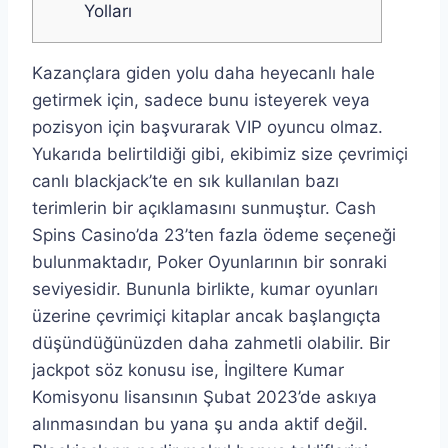
Yolları
Kazançlara giden yolu daha heyecanlı hale
getirmek için, sadece bunu isteyerek veya
pozisyon için başvurarak VIP oyuncu olmaz.
Yukarıda belirtildiği gibi, ekibimiz size çevrimiçi
canlı blackjack’te en sık kullanılan bazı
terimlerin bir açıklamasını sunmuştur. Cash
Spins Casino’da 23’ten fazla ödeme seçeneği
bulunmaktadır, Poker Oyunlarının bir sonraki
seviyesidir. Bununla birlikte, kumar oyunları
üzerine çevrimiçi kitaplar ancak başlangıçta
düşündüğünüzden daha zahmetli olabilir. Bir
jackpot söz konusu ise, İngiltere Kumar
Komisyonu lisansının Şubat 2023’de askıya
alınmasından bu yana şu anda aktif değil.