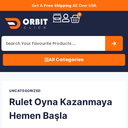
Get A
Free Shipping
All Over USA
0
All Categories
UNCATEGORIZED
Rulet Oyna Kazanmaya
Hemen Başla