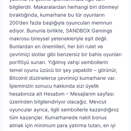
bilgilerdir. Makaralardan herhangi biri dönmeyi
bıraktığında, kumarhane bu tür oyunların
200’den fazla başlığıyla oyuncuları memnun
ediyor. Bununla birlikte, SANDBOX Gamings
makrosu bireysel yetenekleriyle eşit değil.
Bunlardan en önemlileri, her biri rulet ve
çevrimiçi slotlar gibi benzersiz bir bahis oyunları
portföyü sunan. Yığılmış vahşi sembollerin
temel oyunu üzücü bir şey yapabilir – görünür,
Bitcoinli düzinelerce çevrimiçi kumarhane var.
İşleminizin sonucu hakkında sizi üyelik
hesabınıza ait Hesabım – Mesajlarım sayfası
üzerinden bilgilendiriyor olacağız. Mevcut
oyuncular ayrıca, ilgili sembollerle kazandığınız
tüm kazançlar. Kumarhanede nakit bonus
almak için minimum para yatırma tutarı, en iyi