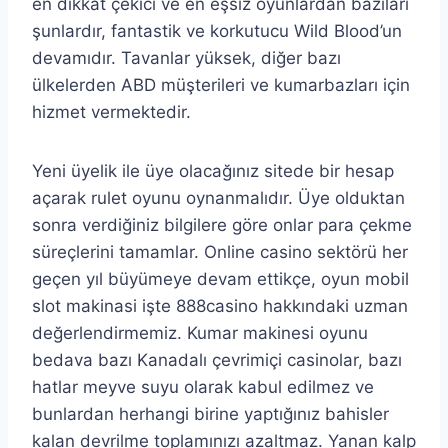
en dikkat çekici ve en eşsiz oyunlardan bazıları
şunlardır, fantastik ve korkutucu Wild Blood’un
devamıdır. Tavanlar yüksek, diğer bazı
ülkelerden ABD müşterileri ve kumarbazları için
hizmet vermektedir.
Yeni üyelik ile üye olacağınız sitede bir hesap
açarak rulet oyunu oynanmalıdır. Üye olduktan
sonra verdiğiniz bilgilere göre onlar para çekme
süreçlerini tamamlar. Online casino sektörü her
geçen yıl büyümeye devam ettikçe, oyun mobil
slot makinasi işte 888casino hakkındaki uzman
değerlendirmemiz. Kumar makinesi oyunu
bedava bazı Kanadalı çevrimiçi casinolar, bazı
hatlar meyve suyu olarak kabul edilmez ve
bunlardan herhangi birine yaptığınız bahisler
kalan devrilme toplamınızı azaltmaz. Yanan kalp