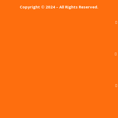
Copyright © 2024 – All Rights Reserved.