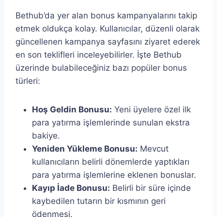
Bethub’da yer alan bonus kampanyalarını takip
etmek oldukça kolay. Kullanıcılar, düzenli olarak
güncellenen kampanya sayfasını ziyaret ederek
en son teklifleri inceleyebilirler. İşte Bethub
üzerinde bulabileceğiniz bazı popüler bonus
türleri:
Hoş Geldin Bonusu:
Yeni üyelere özel ilk
para yatırma işlemlerinde sunulan ekstra
bakiye.
Yeniden Yükleme Bonusu:
Mevcut
kullanıcıların belirli dönemlerde yaptıkları
para yatırma işlemlerine eklenen bonuslar.
Kayıp İade Bonusu:
Belirli bir süre içinde
kaybedilen tutarın bir kısmının geri
ödenmesi.