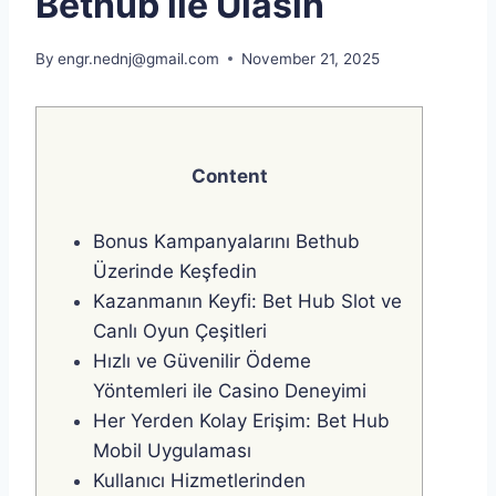
Bethub ile Ulasin
By
engr.nednj@gmail.com
November 21, 2025
Content
Bonus Kampanyalarını Bethub
Üzerinde Keşfedin
Kazanmanın Keyfi: Bet Hub Slot ve
Canlı Oyun Çeşitleri
Hızlı ve Güvenilir Ödeme
Yöntemleri ile Casino Deneyimi
Her Yerden Kolay Erişim: Bet Hub
Mobil Uygulaması
Kullanıcı Hizmetlerinden