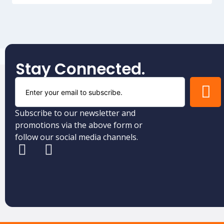
Stay Connected.
Subscribe to our newsletter and
promotions via the above form or
follow our social media channels.