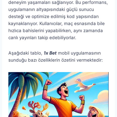
deneyim yaşamaları sağlanıyor. Bu performans,
uygulamanın altyapısındaki güçlü sunucu
desteği ve optimize edilmiş kod yapısından
kaynaklanıyor. Kullanıcılar, maç esnasında bile
hızlıca bahislerini yapabilirken, aynı zamanda
canlı yayınları takip edebiliyorlar.
Aşağıdaki tablo,
1x Bet
mobil uygulamasının
sunduğu bazı özelliklerin özetini vermektedir: