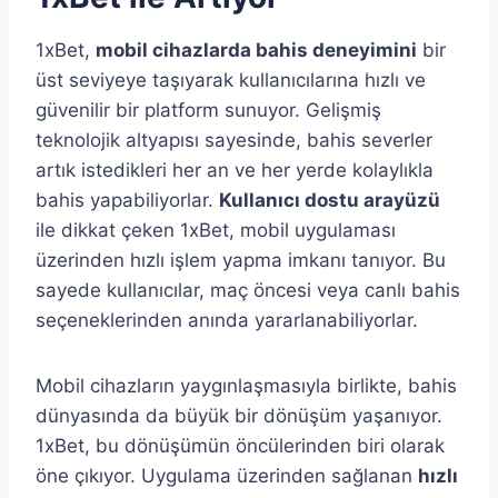
1xBet,
mobil cihazlarda bahis deneyimini
bir
üst seviyeye taşıyarak kullanıcılarına hızlı ve
güvenilir bir platform sunuyor. Gelişmiş
teknolojik altyapısı sayesinde, bahis severler
artık istedikleri her an ve her yerde kolaylıkla
bahis yapabiliyorlar.
Kullanıcı dostu arayüzü
ile dikkat çeken 1xBet, mobil uygulaması
üzerinden hızlı işlem yapma imkanı tanıyor. Bu
sayede kullanıcılar, maç öncesi veya canlı bahis
seçeneklerinden anında yararlanabiliyorlar.
Mobil cihazların yaygınlaşmasıyla birlikte, bahis
dünyasında da büyük bir dönüşüm yaşanıyor.
1xBet, bu dönüşümün öncülerinden biri olarak
öne çıkıyor. Uygulama üzerinden sağlanan
hızlı