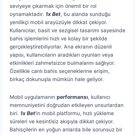
seviyeye çıkarmak için önemli bir rol
oynamaktadır.
1x Bet
, bu alanda sunduğu
yenilikçi mobil arayüzüyle dikkat çekiyor.
Kullanıcılar, basit ve sezgisel tasarımı sayesinde
bahis işlemlerini hızlı ve kolay bir şekilde
gerçekleştirebiliyorlar. Ana ekranın düzenli
yapısı, kullanıcıların aradıkları oyunları veya
etkinlikleri zahmetsizce bulmalarını sağlıyor.
Özellikle canlı bahis seçeneklerine erişim,
birkaç dokunuşla mümkün hale geliyor.
Mobil uygulamanın
performansı
, kullanıcı
memnuniyetini doğrudan etkileyen unsurlardan
biri.
1x Bet
‘in mobil platformu, hızlı yükleme
süreleri ve kesintisiz akışıyla dikkat çekiyor.
Bahisçilerin en yoğun anlarda bile sorunsuz bir