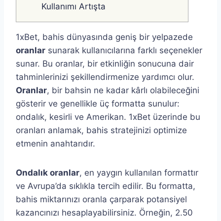
Kullanımı Artışta
1xBet, bahis dünyasında geniş bir yelpazede
oranlar
sunarak kullanıcılarına farklı seçenekler
sunar. Bu oranlar, bir etkinliğin sonucuna dair
tahminlerinizi şekillendirmenize yardımcı olur.
Oranlar
, bir bahsin ne kadar kârlı olabileceğini
gösterir ve genellikle üç formatta sunulur:
ondalık, kesirli ve Amerikan. 1xBet üzerinde bu
oranları anlamak, bahis stratejinizi optimize
etmenin anahtarıdır.
Ondalık oranlar
, en yaygın kullanılan formattır
ve Avrupa’da sıklıkla tercih edilir. Bu formatta,
bahis miktarınızı oranla çarparak potansiyel
kazancınızı hesaplayabilirsiniz. Örneğin, 2.50