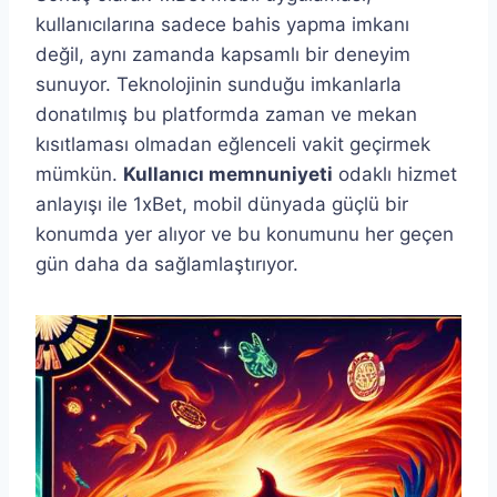
kullanıcılarına sadece bahis yapma imkanı
değil, aynı zamanda kapsamlı bir deneyim
sunuyor. Teknolojinin sunduğu imkanlarla
donatılmış bu platformda zaman ve mekan
kısıtlaması olmadan eğlenceli vakit geçirmek
mümkün.
Kullanıcı memnuniyeti
odaklı hizmet
anlayışı ile 1xBet, mobil dünyada güçlü bir
konumda yer alıyor ve bu konumunu her geçen
gün daha da sağlamlaştırıyor.