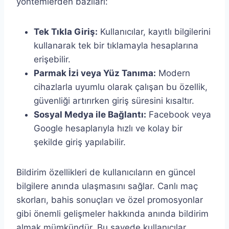
yöntemlerden bazıları:
Tek Tıkla Giriş:
Kullanıcılar, kayıtlı bilgilerini
kullanarak tek bir tıklamayla hesaplarına
erişebilir.
Parmak İzi veya Yüz Tanıma:
Modern
cihazlarla uyumlu olarak çalışan bu özellik,
güvenliği artırırken giriş süresini kısaltır.
Sosyal Medya ile Bağlantı:
Facebook veya
Google hesaplarıyla hızlı ve kolay bir
şekilde giriş yapılabilir.
Bildirim özellikleri de kullanıcıların en güncel
bilgilere anında ulaşmasını sağlar. Canlı maç
skorları, bahis sonuçları ve özel promosyonlar
gibi önemli gelişmeler hakkında anında bildirim
almak mümkündür. Bu sayede kullanıcılar,