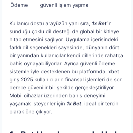
Ödeme
güvenli işlem yapma
Kullanıcı dostu arayüzün yanı sıra,
1x Bet
‘in
sunduğu çoklu dil desteği de global bir kitleye
hitap etmesini sağlıyor. Uygulama içerisindeki
farklı dil seçenekleri sayesinde, dünyanın dört
bir yanından kullanıcılar kendi dillerinde rahatça
bahis oynayabiliyorlar. Ayrıca güvenli ödeme
sistemleriyle desteklenen bu platformda,
xbet
giriş 2025
kullanıcıların finansal işlemleri de son
derece güvenilir bir şekilde gerçekleştiriliyor.
Mobil cihazlar üzerinden bahis deneyimi
yaşamak isteyenler için
1x Bet
, ideal bir tercih
olarak öne çıkıyor.