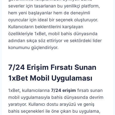
severler için tasarlanan bu yenilikçi platform,
hem yeni başlayanlar hem de deneyimli
oyuncular için ideal bir seçenek oluşturuyor.
Kullanıcıların beklentilerini karşılayan
özellikleriyle 1xBet, mobil bahis dünyasında
adından sıkça söz ettiriyor ve sektördeki lider
konumunu güçlendiriyor.
7/24 Erişim Fırsatı Sunan
1xBet Mobil Uygulaması
1xBet, kullanıcılarına
7/24 erişim
fırsatı sunan
mobil uygulamasıyla bahis dünyasında devrim
yaratıyor. Kullanıcı dostu arayüzü ve geniş
bahis seçenekleri ile öne çıkan bu uygulama,