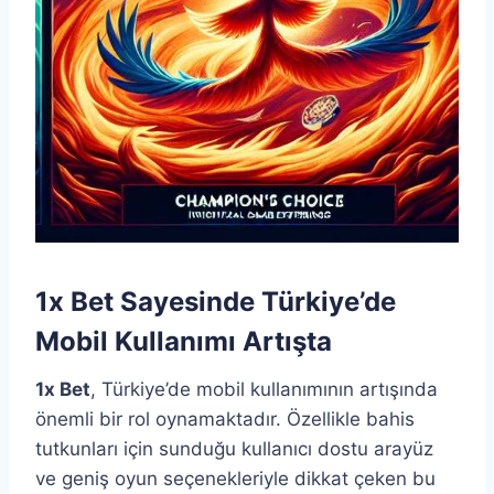
1x Bet Sayesinde Türkiye’de
Mobil Kullanımı Artışta
1x Bet
, Türkiye’de mobil kullanımının artışında
önemli bir rol oynamaktadır. Özellikle bahis
tutkunları için sunduğu kullanıcı dostu arayüz
ve geniş oyun seçenekleriyle dikkat çeken bu