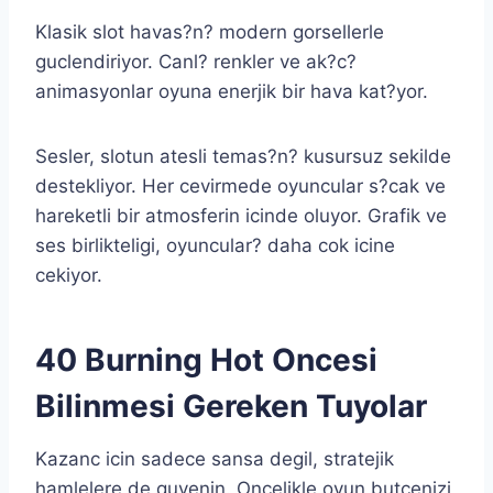
Klasik slot havas?n? modern gorsellerle
guclendiriyor. Canl? renkler ve ak?c?
animasyonlar oyuna enerjik bir hava kat?yor.
Sesler, slotun atesli temas?n? kusursuz sekilde
destekliyor. Her cevirmede oyuncular s?cak ve
hareketli bir atmosferin icinde oluyor. Grafik ve
ses birlikteligi, oyuncular? daha cok icine
cekiyor.
40 Burning Hot Oncesi
Bilinmesi Gereken Tuyolar
Kazanc icin sadece sansa degil, stratejik
hamlelere de guvenin. Oncelikle oyun butcenizi