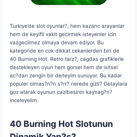
Turkiye’de slot oyunlar?, hem kazanc arayanlar
hem de keyifli vakit gecirmek isteyenler icin
vazgecilmez olmaya devam ediyor. Bu
kategoride en cok dikkat cekenlerden biri de
40 Burning Hot. Retro tarz?, cagdas grafiklerle
destekleyen oyun hem gorsel hem de isitsel
ac?dan zengin bir deneyim sunuyor. Bu kadar
populer olmas?n?n s?rr? nerede gizli? Detaylara
goz atarak oyunun cazibesinin kaynag?n?
inceleyelim.
40 Burning Hot Slotunun
Dinamik Yap?s?