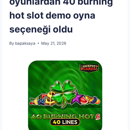
oyunlardan 40 burning
hot slot demo oyna
seçeneği oldu
By
bapaksaya
May 21, 2026