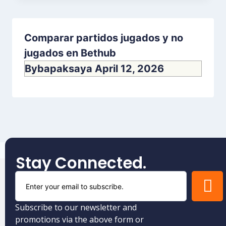
Comparar partidos jugados y no
jugados en Bethub
By
bapaksaya
April 12, 2026
Stay Connected.
Subscribe to our newsletter and
promotions via the above form or