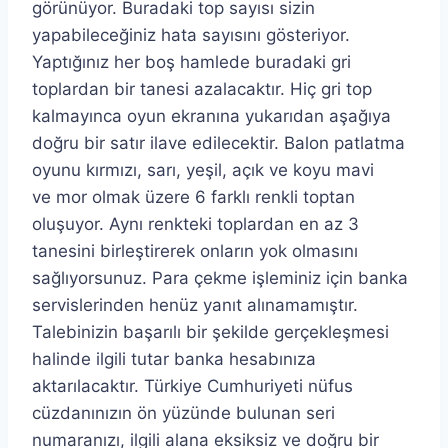
görünüyor. Buradaki top sayısı sizin
yapabileceğiniz hata sayısını gösteriyor.
Yaptığınız her boş hamlede buradaki gri
toplardan bir tanesi azalacaktır. Hiç gri top
kalmayınca oyun ekranına yukarıdan aşağıya
doğru bir satır ilave edilecektir. Balon patlatma
oyunu kırmızı, sarı, yeşil, açık ve koyu mavi
ve mor olmak üzere 6 farklı renkli toptan
oluşuyor. Aynı renkteki toplardan en az 3
tanesini birleştirerek onların yok olmasını
sağlıyorsunuz. Para çekme işleminiz için banka
servislerinden henüz yanıt alınamamıştır.
Talebinizin başarılı bir şekilde gerçekleşmesi
halinde ilgili tutar banka hesabınıza
aktarılacaktır. Türkiye Cumhuriyeti nüfus
cüzdanınızın ön yüzünde bulunan seri
numaranızı, ilgili alana eksiksiz ve doğru bir