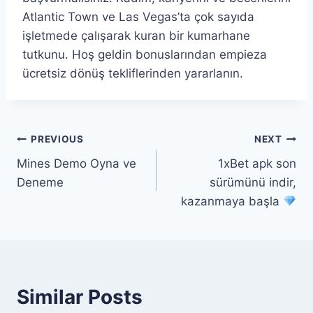
Atlantic Town ve Las Vegas’ta çok sayıda
işletmede çalışarak kuran bir kumarhane
tutkunu. Hoş geldin bonuslarından empieza
ücretsiz dönüş tekliflerinden yararlanın.
PREVIOUS
NEXT
Mines Demo Oyna ve
1xBet apk son
Deneme
sürümünü indir,
kazanmaya başla
Similar Posts