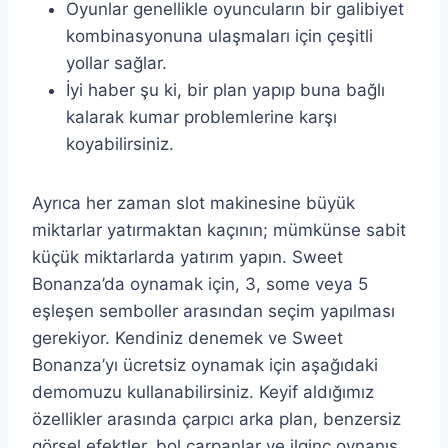
Oyunlar genellikle oyuncuların bir galibiyet
kombinasyonuna ulaşmaları için çeşitli
yollar sağlar.
İyi haber şu ki, bir plan yapıp buna bağlı
kalarak kumar problemlerine karşı
koyabilirsiniz.
Ayrıca her zaman slot makinesine büyük
miktarlar yatırmaktan kaçının; mümkünse sabit
küçük miktarlarda yatırım yapın. Sweet
Bonanza’da oynamak için, 3, some veya 5
eşleşen semboller arasından seçim yapılması
gerekiyor. Kendiniz denemek ve Sweet
Bonanza’yı ücretsiz oynamak için aşağıdaki
demomuzu kullanabilirsiniz. Keyif aldığımız
özellikler arasında çarpıcı arka plan, benzersiz
görsel efektler, bol çarpanlar ve ilginç oynanış