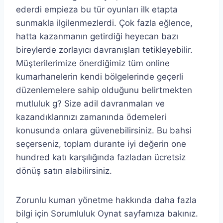
ederdi empieza bu tür oyunları ilk etapta
sunmakla ilgilenmezlerdi. Çok fazla eğlence,
hatta kazanmanın getirdiği heyecan bazı
bireylerde zorlayıcı davranışları tetikleyebilir.
Müşterilerimize önerdiğimiz tüm online
kumarhanelerin kendi bölgelerinde geçerli
düzenlemelere sahip olduğunu belirtmekten
mutluluk g? Size adil davranmaları ve
kazandıklarınızı zamanında ödemeleri
konusunda onlara güvenebilirsiniz. Bu bahsi
seçerseniz, toplam durante iyi değerin one
hundred katı karşılığında fazladan ücretsiz
dönüş satın alabilirsiniz.
Zorunlu kumarı yönetme hakkında daha fazla
bilgi için Sorumluluk Oynat sayfamıza bakınız.