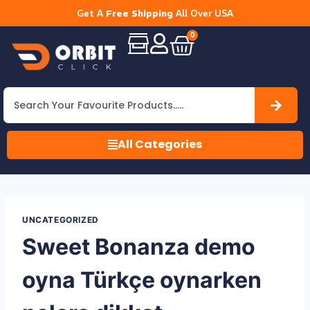
Get A
Free Shipping
All Over USA
0
All Categories
UNCATEGORIZED
Sweet Bonanza demo
oyna Türkçe oynarken