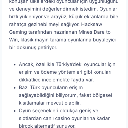
konuşan ülkelerdeki oyuncular için uygunluğunu
ve deneyimini değerlendirmek istedim. Oyunlar
hızlı yükleniyor ve arayüz, küçük ekranlarda bile
rahatça gezinebilmeyi sağlıyor. Hacksaw
Gaming tarafından hazırlanan Mines Dare to
Win, klasik mayın tarama oyunlarına büyüleyici
bir dokunuş getiriyor.
Ancak, özellikle Türkiye’deki oyuncular için
erişim ve ödeme yöntemleri gibi konuları
dikkatlice incelemekte fayda var.
Bazı Türk oyuncuların erişim
sağlayabildiğini biliyorum, fakat bölgesel
kısıtlamalar mevcut olabilir.
Oyun seçenekleri oldukça geniş ve
slotlardan canlı casino oyunlarına kadar
birçok alternatif sunuyor.