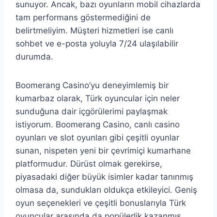
sunuyor. Ancak, bazı oyunların mobil cihazlarda
tam performans göstermediğini de
belirtmeliyim. Müşteri hizmetleri ise canlı
sohbet ve e-posta yoluyla 7/24 ulaşılabilir
durumda.
Boomerang Casino’yu deneyimlemiş bir
kumarbaz olarak, Türk oyuncular için neler
sunduğuna dair içgörülerimi paylaşmak
istiyorum. Boomerang Casino, canlı casino
oyunları ve slot oyunları gibi çeşitli oyunlar
sunan, nispeten yeni bir çevrimiçi kumarhane
platformudur. Dürüst olmak gerekirse,
piyasadaki diğer büyük isimler kadar tanınmış
olmasa da, sundukları oldukça etkileyici. Geniş
oyun seçenekleri ve çeşitli bonuslarıyla Türk
oyuncular arasında da popülerlik kazanmış