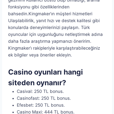
fonksiyonu gibi özelliklerinden
bahsedin.Kingmaker’ın müşteri hizmetleri
Ulaşılabilirlik, yanıt hızı ve destek kalitesi gibi
konularda deneyimlerinizi paylaşın. Türk
oyuncular için uygunluğunu netleştirmek adına
daha fazla araştırma yapmanızı öneririm.
Kingmaker’ı rakipleriyle karşılaştırabileceğiniz
ek bilgiler veya öneriler ekleyin.
Casino oyunları hangi
siteden oynanır?
Casival: 250 TL bonus.
Casinofast: 250 TL bonus.
Efesbet: 250 TL bonus.
Casino Maxi: 444 TL bonus.