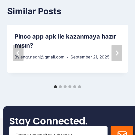
Similar Posts
Pinco app apk ile kazanmaya hazır
mısın?
By
engr.nednj@gmail.com
September 21, 2025
Stay Connected.