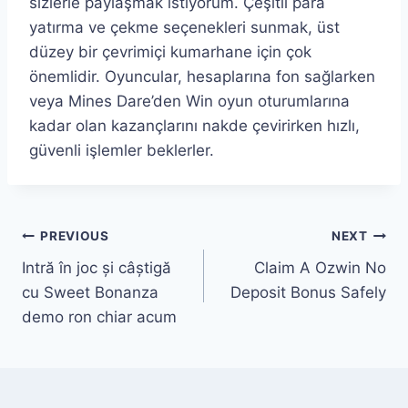
sizlerle paylaşmak istiyorum. Çeşitli para
yatırma ve çekme seçenekleri sunmak, üst
düzey bir çevrimiçi kumarhane için çok
önemlidir. Oyuncular, hesaplarına fon sağlarken
veya Mines Dare’den Win oyun oturumlarına
kadar olan kazançlarını nakde çevirirken hızlı,
güvenli işlemler beklerler.
PREVIOUS
NEXT
Intră în joc și câștigă
Claim A Ozwin No
cu Sweet Bonanza
Deposit Bonus Safely
demo ron chiar acum