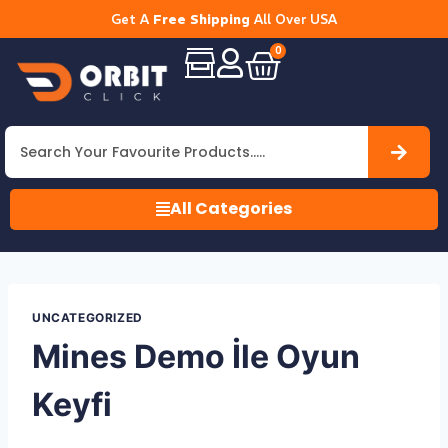
Get A
Free Shipping
All Over USA
0
All Categories
UNCATEGORIZED
Mines Demo İle Oyun
Keyfi