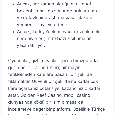
Ancak, her zaman olduğu gibi kendi
beklentilerinizi göz önünde bulundurarak
ve detaylı bir araştırma yaparak karar
vermenizi tavsiye ederim.
Ancak, Türkiye’deki mevcut düzenlemeler
nedeniyle erişimde bazı kısıtlamalar
yaşanabiliyor.
Oyuncular, gizli mayınlar içeren bir ızgarada
gezinmelidir ve hedefleri, bir mayını
tetiklemeden karelere başarılı bir şekilde
tıklamaktır. Güvenli bir şekilde ne kadar çok
kare açarsanız potansiyel kazancınız o kadar
artar. Golden Reef Casino, mobil casino
dünyasında köklü bir isim olmasa da,
incelemeye değer bir platform. Özellikle Türkçe