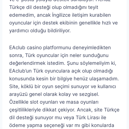
Türkçe dil desteği olup olmadığını teyit
edemedim, ancak İngilizce iletişim kurabilen
oyuncular için destek ekibinin genellikle hızlı ve
yardımcı olduğu bildiriliyor.
EAclub casino platformunu deneyimledikten
sonra, Türk oyuncular için neler sunduğunu
değerlendirmek istedim. Şunu söylemeliyim ki,
EAclub’un Türk oyunculara açık olup olmadığı
konusunda kesin bir bilgiye henüz ulaşamadım.
Site, köklü bir oyun seçimi sunuyor ve kullanıcı
arayüzü genel olarak kolay ve sezgisel.
Özellikle slot oyunları ve masa oyunları
çeşitlilikleriyle dikkat çekiyor. Ancak, site Türkçe
dil desteği sunuyor mu veya Türk Lirası ile
ödeme yapma seçeneği var mı gibi konularda