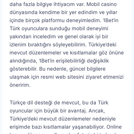
daha fazla bilgiye ihtiyacım var. Mobil casino
dünyasında kendime bir yer edindim ve yıllar
içinde birçok platformu deneyimledim. 1Bet’in
Türk oyunculara sunduğu mobil deneyimi
yakından inceledim ve genel olarak iyi bir
izlenim bıraktığını söyleyebilirim. Türkiye’deki
mevcut düzenlemeler ve kısıtlamalar göz önüne
alındığında, 1Bet’in erişilebilirliği değişiklik
gösterebilir. Bu nedenle, güncel bilgilere
ulaşmak için resmi web sitesini ziyaret etmenizi
öneririm.
Türkçe dil desteği de mevcut, bu da Türk
oyuncular için büyük bir avantaj. Ancak,
Türkiye’deki mevcut düzenlemeler nedeniyle
erişimde bazı kısıtlamalar yaşanabiliyor. Online