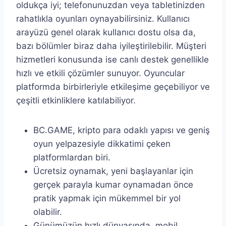
oldukça iyi; telefonunuzdan veya tabletinizden
rahatlıkla oyunları oynayabilirsiniz. Kullanıcı
arayüzü genel olarak kullanıcı dostu olsa da,
bazı bölümler biraz daha iyileştirilebilir. Müşteri
hizmetleri konusunda ise canlı destek genellikle
hızlı ve etkili çözümler sunuyor. Oyuncular
platformda birbirleriyle etkileşime geçebiliyor ve
çeşitli etkinliklere katılabiliyor.
BC.GAME, kripto para odaklı yapısı ve geniş
oyun yelpazesiyle dikkatimi çeken
platformlardan biri.
Ücretsiz oynamak, yeni başlayanlar için
gerçek parayla kumar oynamadan önce
pratik yapmak için mükemmel bir yol
olabilir.
Günümüzün hızlı dünyasında, mobil