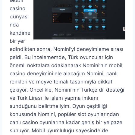
Mobil
casino
dünyası
nda
kendime
bir yer
edindikten sonra, Nomini’yi deneyimleme sırası
geldi. Bu incelememde, Türk oyuncular için
önemli noktalara odaklanarak Nomini’nin mobil
casino deneyimini ele alacağım.Nomini, canlı
renkleri ve meyve temalı tasarımıyla dikkat
çekiyor. Öncelikle, Nomini’nin Türkçe dil desteği
ve Türk Lirası ile işlem yapma imkanı
sunduğunu belirtmeliyim. Oyun çeşitliliği
konusunda Nomini, popüler slot oyunlarından
canlı casino oyunlarına kadar geniş bir yelpaze
sunuyor. Mobil uyumluluğu sayesinde de