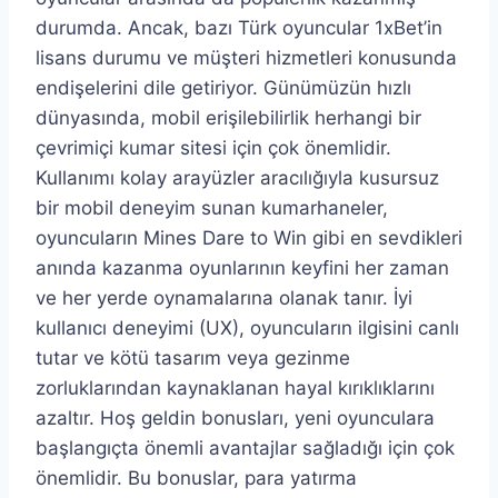
durumda. Ancak, bazı Türk oyuncular 1xBet’in
lisans durumu ve müşteri hizmetleri konusunda
endişelerini dile getiriyor. Günümüzün hızlı
dünyasında, mobil erişilebilirlik herhangi bir
çevrimiçi kumar sitesi için çok önemlidir.
Kullanımı kolay arayüzler aracılığıyla kusursuz
bir mobil deneyim sunan kumarhaneler,
oyuncuların Mines Dare to Win gibi en sevdikleri
anında kazanma oyunlarının keyfini her zaman
ve her yerde oynamalarına olanak tanır. İyi
kullanıcı deneyimi (UX), oyuncuların ilgisini canlı
tutar ve kötü tasarım veya gezinme
zorluklarından kaynaklanan hayal kırıklıklarını
azaltır. Hoş geldin bonusları, yeni oyunculara
başlangıçta önemli avantajlar sağladığı için çok
önemlidir. Bu bonuslar, para yatırma