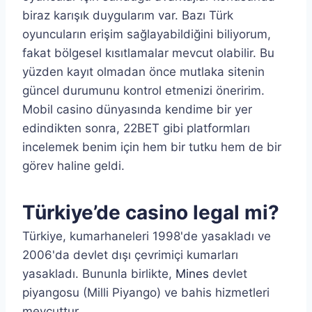
biraz karışık duygularım var. Bazı Türk
oyuncuların erişim sağlayabildiğini biliyorum,
fakat bölgesel kısıtlamalar mevcut olabilir. Bu
yüzden kayıt olmadan önce mutlaka sitenin
güncel durumunu kontrol etmenizi öneririm.
Mobil casino dünyasında kendime bir yer
edindikten sonra, 22BET gibi platformları
incelemek benim için hem bir tutku hem de bir
görev haline geldi.
Türkiye’de casino legal mi?
Türkiye, kumarhaneleri 1998'de yasakladı ve
2006'da devlet dışı çevrimiçi kumarları
yasakladı. Bununla birlikte,
Mines
devlet
piyangosu (Milli Piyango) ve bahis hizmetleri
mevcuttur.